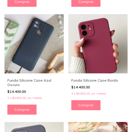
Comprar
Comprar
Funda Silicone Case Azul
Funda Silicone Case Bordo
Oscuro
$14.400,00
$14.400,00
3
x
$4.800,00
sin interés
3
x
$4.800,00
sin interés
Comprar
Comprar