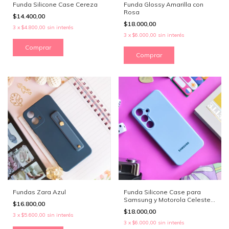
Funda Silicone Case Cereza
Funda Glossy Amarilla con
Rosa
$14.400,00
$18.000,00
3
x
$4.800,00
sin interés
3
x
$6.000,00
sin interés
Comprar
Comprar
Fundas Zara Azul
Funda Silicone Case para
Samsung y Motorola Celeste
$16.800,00
Pastel
$18.000,00
3
x
$5.600,00
sin interés
3
x
$6.000,00
sin interés