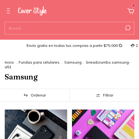
0
nvío gratis en todas tus compras a partir $75.000 💞
💳 2 cuotas sin inte
Inicio
.
Fundas para celulares
.
Samsung
.
breadcrumbs.samsung-
a51
Samsung
Ordenar
Filtrar