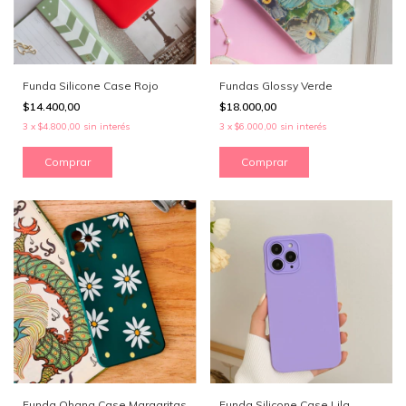
Funda Silicone Case Rojo
Fundas Glossy Verde
$14.400,00
$18.000,00
3
x
$4.800,00
sin interés
3
x
$6.000,00
sin interés
Comprar
Comprar
Funda Ohana Case Margaritas
Funda Silicone Case Lila