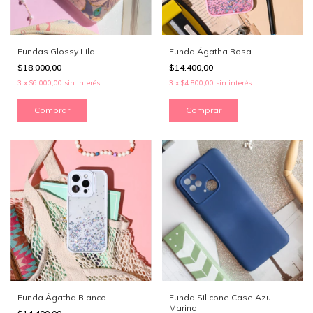
Fundas Glossy Lila
Funda Ágatha Rosa
$18.000,00
$14.400,00
3
x
$6.000,00
sin interés
3
x
$4.800,00
sin interés
Comprar
Comprar
Funda Ágatha Blanco
Funda Silicone Case Azul
Marino