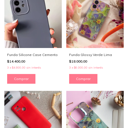
Funda Silicone Case Cemento
Funda Glossy Verde Lima
$14.400,00
$18.000,00
3
x
$4.800,00
sin interés
3
x
$6.000,00
sin interés
Comprar
Comprar