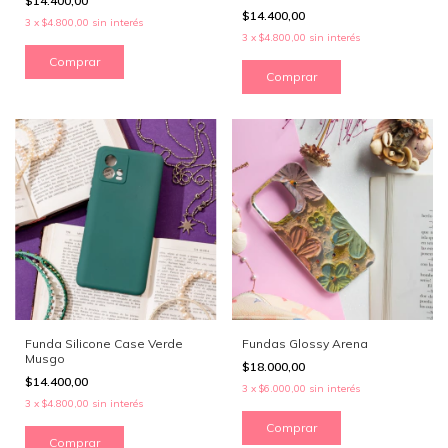
$14.400,00
$14.400,00
3
x
$4.800,00
sin interés
3
x
$4.800,00
sin interés
Comprar
Comprar
Funda Silicone Case Verde
Fundas Glossy Arena
Musgo
$18.000,00
$14.400,00
3
x
$6.000,00
sin interés
3
x
$4.800,00
sin interés
Comprar
Comprar