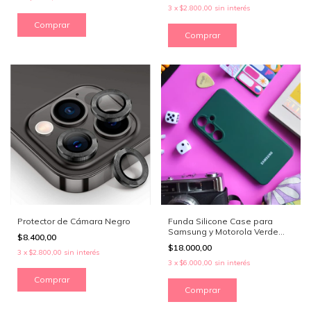
3
x
$2.800,00
sin interés
Comprar
Comprar
Protector de Cámara Negro
Funda Silicone Case para
Samsung y Motorola Verde
$8.400,00
Musgo
$18.000,00
3
x
$2.800,00
sin interés
3
x
$6.000,00
sin interés
Comprar
Comprar