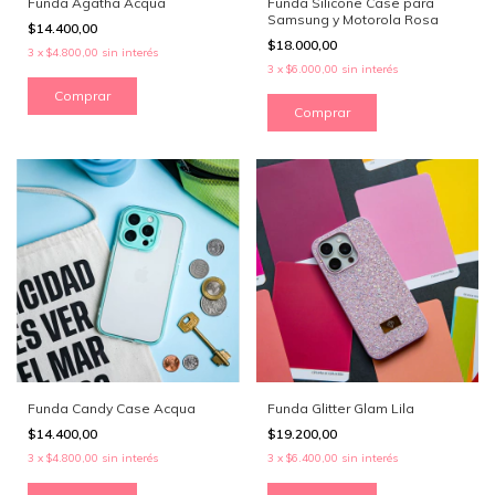
Funda Ágatha Acqua
Funda Silicone Case para
Samsung y Motorola Rosa
$14.400,00
$18.000,00
3
x
$4.800,00
sin interés
3
x
$6.000,00
sin interés
Comprar
Comprar
Funda Candy Case Acqua
Funda Glitter Glam Lila
$14.400,00
$19.200,00
3
x
$4.800,00
sin interés
3
x
$6.400,00
sin interés