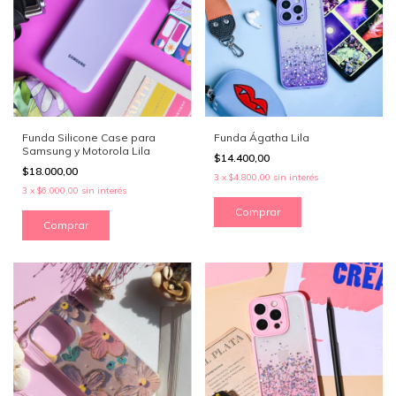
Funda Silicone Case para
Funda Ágatha Lila
Samsung y Motorola Lila
$14.400,00
$18.000,00
3
x
$4.800,00
sin interés
3
x
$6.000,00
sin interés
Comprar
Comprar