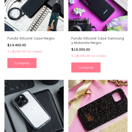
Funda Silicone Case Negro
Funda Silicone Case Samsung
y Motorola Negro
$14.400,00
$18.000,00
3
x
$4.800,00
sin interés
3
x
$6.000,00
sin interés
Comprar
Comprar