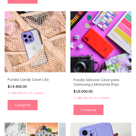
Funda Candy Case Lila
Funda Silicone Case para
Samsung y Motorola Rojo
$14.400,00
$18.000,00
3
x
$4.800,00
sin interés
3
x
$6.000,00
sin interés
Comprar
Comprar