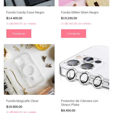
Funda Candy Case Negro
Funda Glitter Glam Negro
$14.400,00
$19.200,00
3
x
$4.800,00
sin interés
3
x
$6.400,00
sin interés
Comprar
Comprar
Funda Magsafe Clear
Protector de Cámara con
Strass Plata
$16.800,00
$8.400,00
3
x
$5.600,00
sin interés