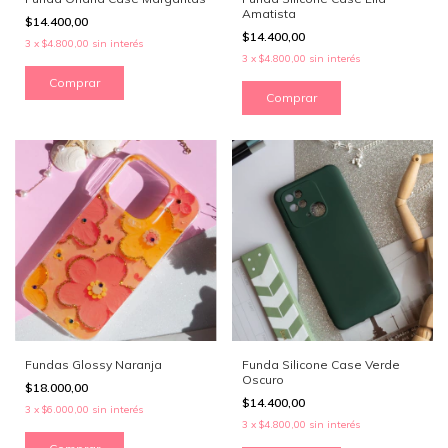
Amatista
$14.400,00
$14.400,00
3
x
$4.800,00
sin interés
3
x
$4.800,00
sin interés
Comprar
Comprar
Fundas Glossy Naranja
Funda Silicone Case Verde
Oscuro
$18.000,00
$14.400,00
3
x
$6.000,00
sin interés
3
x
$4.800,00
sin interés