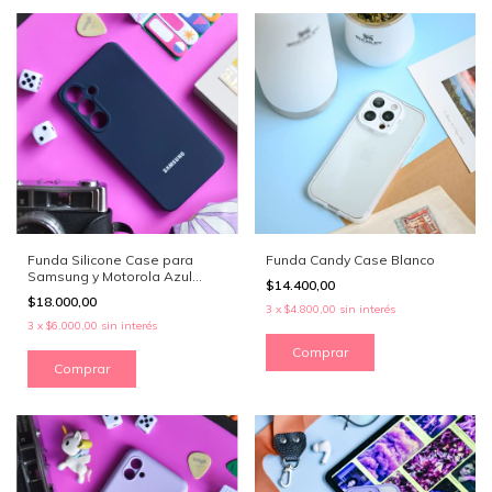
Funda Silicone Case para
Funda Candy Case Blanco
Samsung y Motorola Azul
$14.400,00
Oscuro
$18.000,00
3
x
$4.800,00
sin interés
3
x
$6.000,00
sin interés
Comprar
Comprar