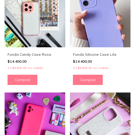
Funda Candy Case Rosa
Funda Silicone Case Lila
$14.400,00
$14.400,00
3
x
$4.800,00
sin interés
3
x
$4.800,00
sin interés
Comprar
Comprar