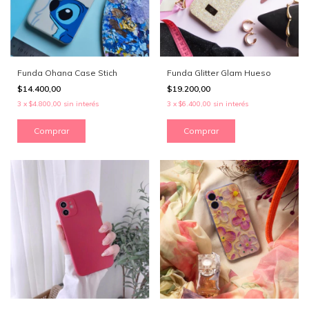
Funda Ohana Case Stich
Funda Glitter Glam Hueso
$14.400,00
$19.200,00
3
x
$4.800,00
sin interés
3
x
$6.400,00
sin interés
Comprar
Comprar