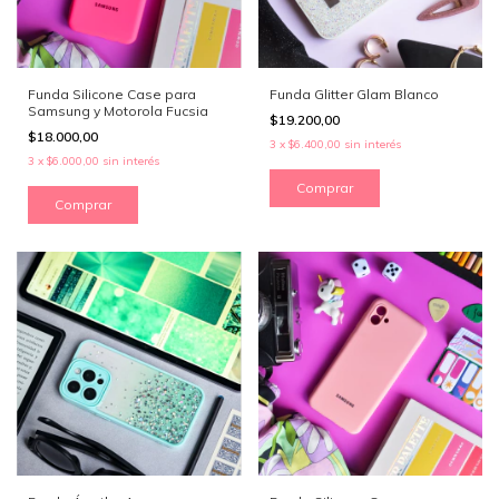
Funda Silicone Case para
Funda Glitter Glam Blanco
Samsung y Motorola Fucsia
$19.200,00
$18.000,00
3
x
$6.400,00
sin interés
3
x
$6.000,00
sin interés
Comprar
Comprar