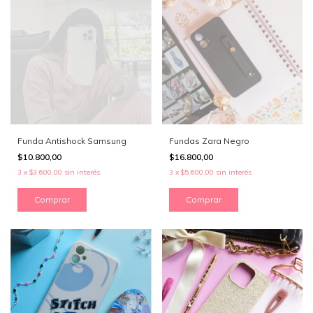
Funda Antishock Samsung
Fundas Zara Negro
$10.800,00
$16.800,00
3
x
$3.600,00
sin interés
3
x
$5.600,00
sin interés
Comprar
Comprar