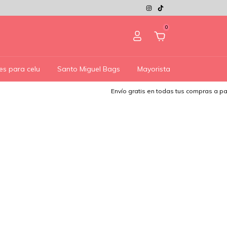
0
es para celu
Santo Miguel Bags
Mayorista
Envío gratis en todas tus compras a parti