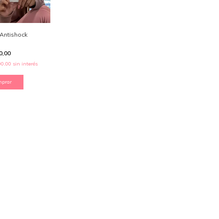
Antishock
0,00
00,00
sin interés
mprar