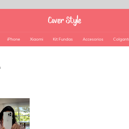
iPhone
Xiaomi
Kit Fundas
Accesorios
Colgant
s