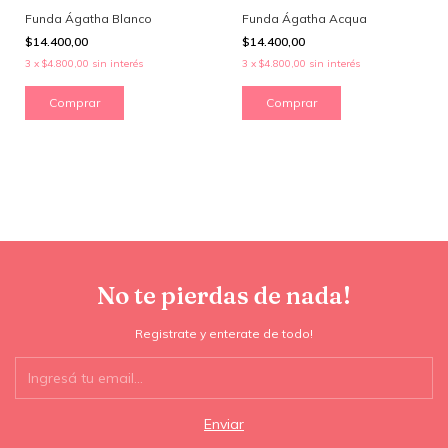
Funda Ágatha Blanco
Funda Ágatha Acqua
$14.400,00
$14.400,00
3
x
$4.800,00
sin interés
3
x
$4.800,00
sin interés
Comprar
Comprar
No te pierdas de nada!
Registrate y enterate de todo!